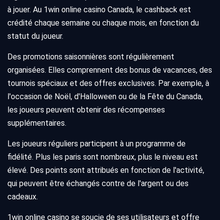
à jouer. Au
1win online casino Canada
, le cashback est
crédité chaque semaine ou chaque mois, en fonction du
statut du joueur.
Des promotions saisonnières sont régulièrement
organisées. Elles comprennent des bonus de vacances, des
tournois spéciaux et des offres exclusives. Par exemple, à
l'occasion de Noël, d'Halloween ou de la Fête du Canada,
les joueurs peuvent obtenir des récompenses
supplémentaires.
Les joueurs réguliers participent à un programme de
fidélité. Plus les paris sont nombreux, plus le niveau est
élevé. Des points sont attribués en fonction de l'activité,
qui peuvent être échangés contre de l'argent ou des
cadeaux.
1win online casino
se soucie de ses utilisateurs et offre