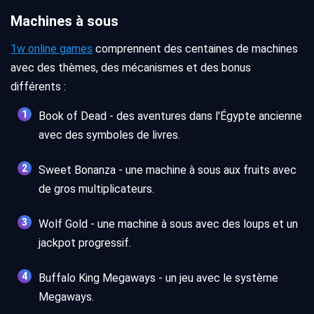
Machines à sous
1w online games
comprennent des centaines de machines
avec des thèmes, des mécanismes et des bonus
différents :
Book of Dead - des aventures dans l'Égypte ancienne
avec des symboles de livres.
Sweet Bonanza - une machine à sous aux fruits avec
de gros multiplicateurs.
Wolf Gold - une machine à sous avec des loups et un
jackpot progressif.
Buffalo King Megaways - un jeu avec le système
Megaways.