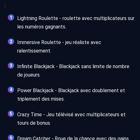
:
Lightning Roulette - roulette avec multiplicateurs sur
les numéros gagnants.
Immersive Roulette - jeu réaliste avec
ralentissement.
Infinite Blackjack - Blackjack sans limite de nombre
de joueurs.
Power Blackjack - Blackjack avec doublement et
triplement des mises.
Crazy Time - Jeu télévisé avec multiplicateurs et
tours de bonus.
Dream Catcher - Roue de la chance avec des gains