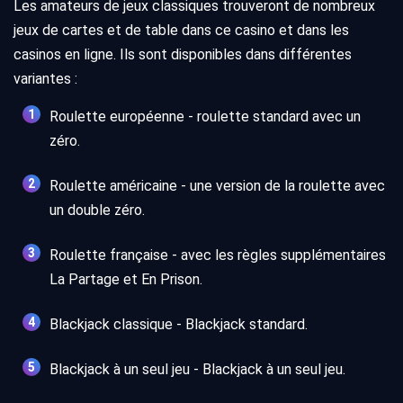
Les amateurs de jeux classiques trouveront de nombreux
jeux de cartes et de table dans ce casino et dans les
casinos en ligne. Ils sont disponibles dans différentes
variantes :
Roulette européenne - roulette standard avec un
zéro.
Roulette américaine - une version de la roulette avec
un double zéro.
Roulette française - avec les règles supplémentaires
La Partage et En Prison.
Blackjack classique - Blackjack standard.
Blackjack à un seul jeu - Blackjack à un seul jeu.