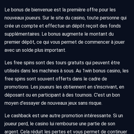
Le bonus de bienvenue est la première offre pour les
nouveaux joueurs. Sur le site du casino, toute personne qui
crée un compte et effectue un dépôt reçoit des fonds
supplémentaires. Le bonus augmente le montant du
premier dépôt, ce qui vous permet de commencer à jouer
avec un solde plus important.
Les free spins sont des tours gratuits qui peuvent être
utilisés dans les machines à sous. Au
1win bonus casino
, les
free spins sont souvent offerts dans le cadre de
promotions. Les joueurs les obtiennent en s'inscrivant, en
déposant ou en participant à des tournois. C'est un bon
moyen d'essayer de nouveaux jeux sans risque.
Le cashback est une autre promotion intéressante. Si un
joueur perd, le casino lui rembourse une partie de son
argent. Cela réduit les pertes et vous permet de continuer