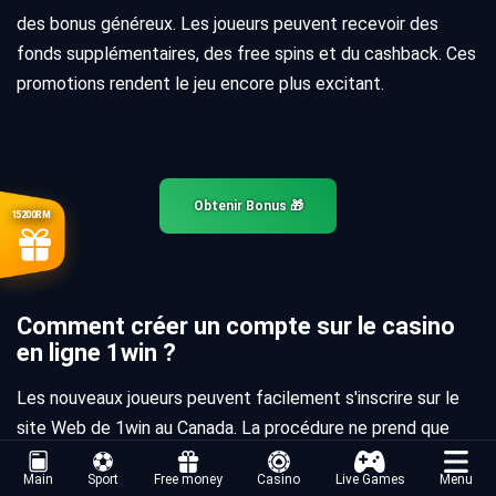
des bonus généreux. Les joueurs peuvent recevoir des
fonds supplémentaires, des free spins et du cashback. Ces
promotions rendent le jeu encore plus excitant.
Obtenir Bonus 🎁
15200RM
Comment créer un compte sur le casino
en ligne 1win ?
Les nouveaux joueurs peuvent facilement s'inscrire sur le
site Web de 1win au Canada. La procédure ne prend que
quelques minutes. Une fois inscrits sur 1win, les utilisateurs
Main
Sport
Free money
Casino
Live Games
Menu
ont accès aux jeux, aux bonus et aux promotions.