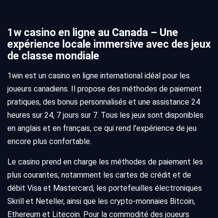
1w casino en ligne au Canada – Une
expérience locale immersive avec des jeux
de classe mondiale
1win est un casino en ligne international idéal pour les
joueurs canadiens. Il propose des méthodes de paiement
pratiques, des bonus personnalisés et une assistance 24
heures sur 24, 7 jours sur 7. Tous les jeux sont disponibles
en anglais et en français, ce qui rend l'expérience de jeu
encore plus confortable.
Le casino prend en charge les méthodes de paiement les
plus courantes, notamment les cartes de crédit et de
débit Visa et Mastercard, les portefeuilles électroniques
Skrill et Neteller, ainsi que les crypto-monnaies Bitcoin,
Ethereum et
Litecoin
. Pour la commodité des joueurs