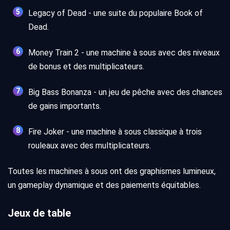
Legacy of Dead - une suite du populaire Book of
Dead.
Money Train 2 - une machine à sous avec des niveaux
de bonus et des multiplicateurs.
Big Bass Bonanza - un jeu de pêche avec des chances
de gains importants.
Fire Joker - une machine à sous classique à trois
rouleaux avec des multiplicateurs.
Toutes les machines à sous ont des graphismes lumineux,
un gameplay dynamique et des paiements équitables.
Jeux de table