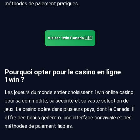
méthodes de paiement pratiques.
Visiter 1win Canada 🇨🇦
Pourquoi opter pour le casino en ligne
1win ?
Les joueurs du monde entier choisissent
1win online casino
pour sa commodité, sa sécurité et sa vaste sélection de
jeux. Le casino opère dans plusieurs pays, dont le Canada. Il
offre des bonus généreux, une interface conviviale et des
méthodes de paiement fiables.